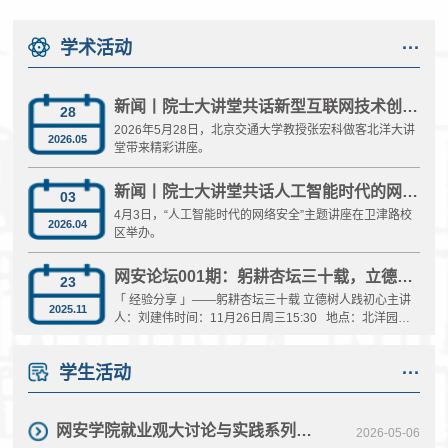
具有国际视野和交叉融合特色的高水平科研团队。团队依托天津大学多学
科交叉优势，面向国家网络空间安全战略需求，聚焦密码理论创新、关键
安全技术突破与重大应用场景落地，...
学术活动
···
新闻丨院士大讲堂共话新型互联网技术创新与人才培养
28
2026年5月28日，北京交通大学教授张宏科做客北洋大讲
2026.05
堂带来精彩讲座。
新闻丨院士大讲堂共话人工智能时代的网络安全
03
4月3日，“人工智能时代的网络安全”主题讲座在卫津路校
2026.04
区举办。
网安论坛001期：躬耕杏坛三十载，立德树人践初心——国家级一流课程建设与人才培养经验分享
23
「 经验分享 」——躬耕杏坛三十载 立德树人践初心主讲
2025.11
人：刘建伟时间：11月26日周三15:30 地点：北洋园校
区55楼B204 一、主讲人介绍北航网络空间安全学院创院
院长、教授、博士生导师，国家教学名师，享受国务院政
学生活动
···
府特殊津贴专家。现任国务院学位委员会学科评议组成
员、教育部网络空间安全专业教指委委员、全国密码专业
学位研究生教指委委员、中国密码学会常务理事、中国指
挥与控制学会常务理事。入选国家“万人计划”教学名师，...
网安学院就业观大讨论与实践系列活动综述
2026-05-06