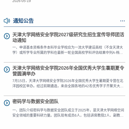
确学院班子成员、教工党支部结对帮扶工作，督促学生党支部成员落实好
2026-05-19
“联心行动”工作要求。会议由辅导员赵悦镔主持，学生党支部党员骨干、
学友导师、朋辈导师、学业辅导岗、相关年级班干部及学生助理参加会
议。会上，赵悦镔围绕“为什么要做这项工作”“学风建设当前面临的现状”以
通知公告
···
及“学业发展中心后续运行机制”...
天津大学网络安全学院2027级研究生招生宣传导师团活
动通知
一、申请基本资格条件本科毕业学校应为一流大学建设高校（不含天津大
学）或所学专业所属的学科在最新一轮全国高校学科评估结果中列A-档及
以上的其他重点高校。二、招生团队序号团队名称负责人联系人联系邮箱
团队介绍链接1硬件安全团队吕勇强王杰
天津大学网络安全学院2026年全国优秀大学生暑期夏令
jie@tju.edu.cnhttps://docs.qq.com/pdf/DV0FEQnBna0tpcnNt2认知智能与
安全团队魏建国岳祥虎
营圆满举办
yuexianghu@tju.edu.cnhttps://tj.teacher.360eol.com/teacherBasic/preview
7月15日，天津大学网络安全学院2026年全国优秀大学生暑期夏令营在北
teacherId=121103分布式物联网智能与安全团队刘秀龙刘秀龙xiulong_...
洋园校区举办。经过前期遴选，来自全国各地的42名优秀学子齐聚天大，
通过团队宣讲、Poster展会与自由交流等丰富环节，深入了解学院学科建
设与人才培养特色，零距离感受网安领域的学术前沿与创新氛围。开营仪
密码学与数据安全团队
式拉开帷幕，共话网安人才培养网络安全学院院长吕勇强出席开营仪式并
致辞，对来自全国各地的优秀学子表示热烈欢迎，并简要介绍了学院的发
一、团队介绍密码学与数据安全团队成立于2025年，是天津大学网络空间
展历程与办学特色。...
安全领域的重要科研力量。团队现有成员6人，包括讲席教授2人、副教授
3人、讲师1人。团队成员来自北京大学、牛津大学等国内外顶级高校，汇
聚了密码学、数学、网络安全、数据治理等领域的优秀人才，形成了一支