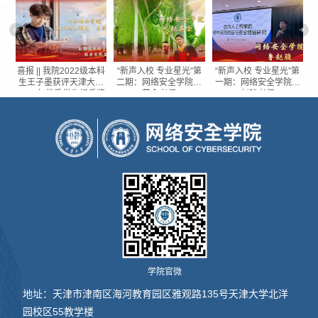
第
喜报 || 我院2022级本科
“新声入校 专业星光”第
“新声入校 专业星光”第
喜
鲁
生王子墨获评天津大学
二期：网络安全学院赵
一期：网络安全学院鲁
2025年优秀学生标兵奖
英全老师
赵骏老师
学院官微
地址：天津市津南区海河教育园区雅观路135号天津大学北洋
园校区55教学楼