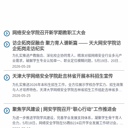
网络安全学院召开新学期教职工大会
访企拓岗促融合 聚力育人谱新篇 —— 天大网安学院访
企拓岗走访纪实
为扎实推进产教融合、深化校企协同育人，精准对接网络安全行业多元产
业需求，破解学生专业认知单一、职业定位模糊问题，5月19日、20日，
天津大学网络安全学院组织开展访企拓岗，由学院党委副书记、副院长赵
2026-05-28
义带队，师生一行10人前往重庆马上消费金融股份有限公司、重庆长安望
天津大学网络安全学院赴吉林省开展本科招生宣传
江工业集团有限公司、四川成都中国电子科技集团公司第十研究所参观学
习。走进金融科技，洞察产业新业态19日上午，团队前往马上消费金融集
为扎实推进2026年本科生招生工作，全方位展示学校办学实力、招生政策
团，实地走访企业智能化总部园区，...
与人才培养特色，天津大学网络安全学院吉林省招生工作组赴吉林省多所
重点中学开展招生宣传系列活动。 5月20日晚，招生工作组走进吉林大学
2026-05-25
附属中学，正式拉开本次招生宣讲活动的序幕。活动现场，魏建国书记开
展招生宣讲报告，围绕学校办学底蕴、学科优势、专业特色、人才培养体
聚焦学风建设 | 网安学院召开“联心行动”工作推进会
系、往年录取情况及2026年招生重点政策等核心内容进行全面解读，清晰
梳理报考要点与升学优势。...
为进一步推进学院学风建设，完善学业发展支持体系，凝聚学生骨干育人
合力，5月18日，网络安全学院在55教B224召开学业发展工作研讨会，明